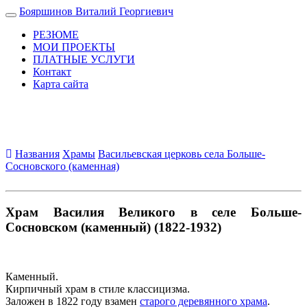
Бояршинов Виталий Георгиевич
Toggle
navigation
РЕЗЮМЕ
МОИ ПРОЕКТЫ
ПЛАТНЫЕ УСЛУГИ
Контакт
Карта сайта
Названия
Храмы
Васильевская церковь села Больше-
Сосновского (каменная)
Храм Василия Великого в селе Больше-
Сосновском (каменный) (1822-1932)
Каменный.
Кирпичный храм в стиле классицизма.
Заложен в 1822 году взамен
старого деревянного храма
.