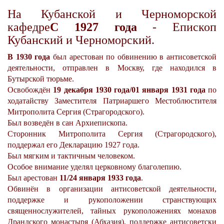
На Кубанской и Черноморской
кафедре
С 1927 года
- Епископ
Кубанский и Черноморский.
В 1930 года
был арестован по обвинению в антисоветской
деятельности, отправлен в Москву, где находился в
Бутырской тюрьме.
Освобождён
19 декабря 1930 года/01 января 1931 года
по
ходатайству Заместителя Патриаршего Местоблюстителя
Митрополита Сергия (Страгородского).
Был возведён в сан Архиепископа.
Сторонник Митрополита Сергия (Страгородского),
поддержал его Декларацию 1927 года.
Был мягким и тактичным человеком.
Особое внимание уделял церковному благолепию.
Был арестован
11/24 января 1933 года
.
Обвинён в организации антисоветской деятельности,
поддержке и рукоположении странствующих
священнослужителей, тайных рукоположениях монахов
Драндского монастыря (Абхазия), поддержке антисоветски