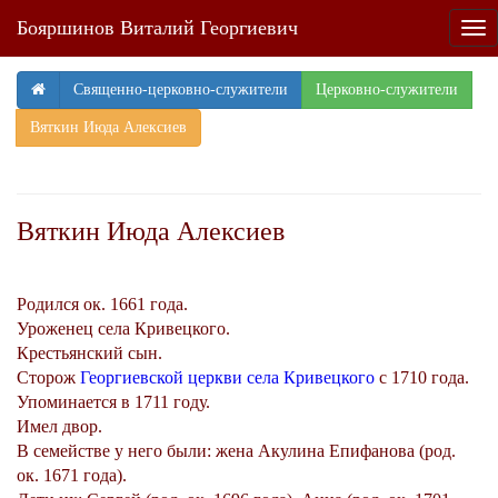
Бояршинов Виталий Георгиевич
Tog
nav
Священно-церковно-служители
Церковно-служители
Вяткин Июда Алексиев
Вяткин Июда Алексиев
Родился ок. 1661 года.
Уроженец села Кривецкого.
Крестьянский сын.
Сторож
Георгиевской церкви села Кривецкого
с 1710 года.
Упоминается в 1711 году.
Имел двор.
В семействе у него были: жена Акулина Епифанова (род.
ок. 1671 года).