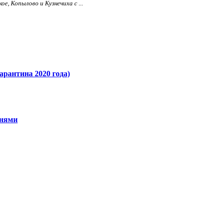
е, Копылово и Кузнечиха с ...
арантина 2020 года)
внями