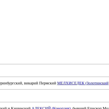
еринбургский, викарий Пермский
МЕЛХИСЕДЕК (Золотинский
нский и Кашинский
АЛЕКСИЙ (Коноплев)
, бывший Епископ Мо