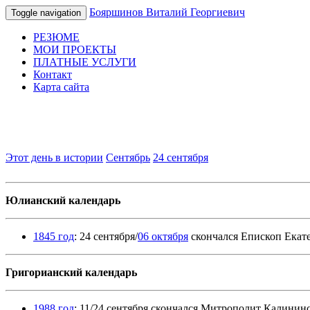
Бояршинов Виталий Георгиевич
Toggle navigation
РЕЗЮМЕ
МОИ ПРОЕКТЫ
ПЛАТНЫЕ УСЛУГИ
Контакт
Карта сайта
Этот день в истории
Сентябрь
24 сентября
Юлианский календарь
1845 год
: 24 сентября/
06 октября
скончался Епископ Екат
Григорианский календарь
1988 год
: 11/24 сентября скончался Митрополит Калини