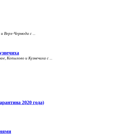
 Верх-Чермода с ...
узнечиха
е, Копылово и Кузнечиха с ...
арантина 2020 года)
внями