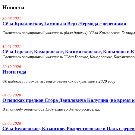
Новости
30.06.2021
Сёла Крыловское, Гамицы и Верх-Чермода с деревнями
Составлен электронный указатель (база данных) "Сёла Крыловское, Гамицы и
12.01.2021
Сёла Горское, Комаровское, Богомягковское, Копылово и К
Составлен электронный указатель "Сёла Горское, Комаровское, Богомягковско
30.12.2020
Итоги года
Об индексации архивных генеалогических документов в 2020 году
04.05.2020
О поисках предков Егора Даниловича Калугина (во время к
В этом году отмечалось 150-летие со дня его рождения.
03.05.2020
Сёла Беляевское, Казанское, Рождественское и Паль с дере