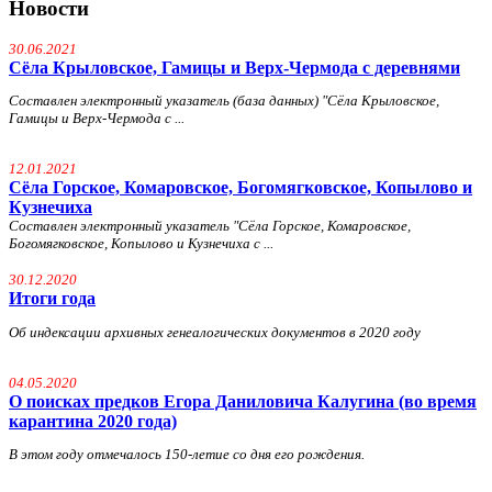
Новости
30.06.2021
Сёла Крыловское, Гамицы и Верх-Чермода с деревнями
Составлен электронный указатель (база данных) "Сёла Крыловское,
Гамицы и Верх-Чермода с ...
12.01.2021
Сёла Горское, Комаровское, Богомягковское, Копылово и
Кузнечиха
Составлен электронный указатель "Сёла Горское, Комаровское,
Богомягковское, Копылово и Кузнечиха с ...
30.12.2020
Итоги года
Об индексации архивных генеалогических документов в 2020 году
04.05.2020
О поисках предков Егора Даниловича Калугина (во время
карантина 2020 года)
В этом году отмечалось 150-летие со дня его рождения.