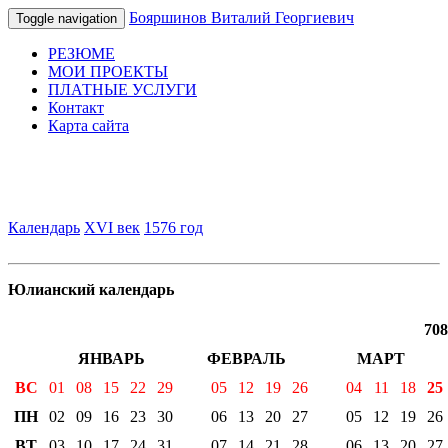
Бояршинов Виталий Георгиевич
Toggle navigation
РЕЗЮМЕ
МОИ ПРОЕКТЫ
ПЛАТНЫЕ УСЛУГИ
Контакт
Карта сайта
Календарь
XVI век
1576 год
Юлианский календарь
708
ЯНВАРЬ
ФЕВРАЛЬ
МАРТ
ВС
01
08
15
22
29
05
12
19
26
04
11
18
25
ПН
02
09
16
23
30
06
13
20
27
05
12
19
26
ВТ
03
10
17
24
31
07
14
21
28
06
13
20
27