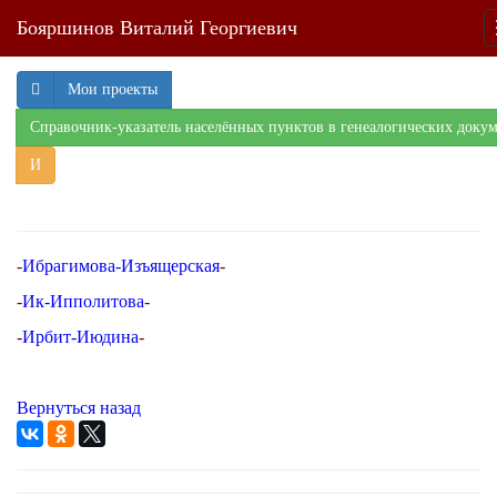
Бояршинов Виталий Георгиевич
Мои проекты
Справочник-указатель населённых пунктов в генеалогических доку
И
-
Ибрагимова-Изъящерская
-
-
Ик-Ипполитова
-
-
Ирбит-Июдина
-
Вернуться назад