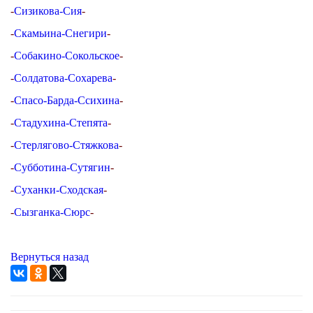
-
Сизикова-Сия
-
-
Скамьина-Снегири
-
-
Собакино-Сокольское
-
-
Солдатова-Сохарева
-
-
Спасо-Барда-Ссихина
-
-
Стадухина-Степята
-
-
Стерлягово-Стяжкова
-
-
Субботина-Сутягин
-
-
Суханки-Сходская
-
-
Сызганка-Сюрс
-
Вернуться назад