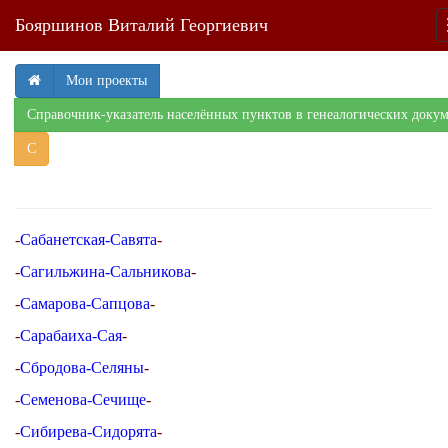
Бояршинов Виталий Георгиевич
Мои проекты
Справочник-указатель населённых пунктов в генеалогических доку
С
-
Сабанетская-Савята
-
-
Сагильжина-Сальникова
-
-
Самарова-Сапцова
-
-
Сарабаиха-Сая
-
-
Сбродова-Селяны
-
-
Семенова-Сечище
-
-
Сибирева-Сидорята
-