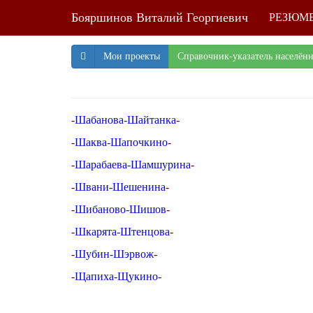
Бояршинов Виталий Георгиевич
РЕЗЮМ
Мои проекты
Справочник-указатель населён
-
Шабанова-Шайтанка
-
-
Шаква-Шапочкино
-
-
Шарабаева-Шамшурина
-
-
Швани-Шешенина
-
-
Шибаново-Шишов
-
-
Шкарята-Штенцова
-
-
Шубин-Шэрвож
-
-
Щапиха-Щукино
-