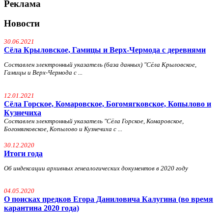
Реклама
Новости
30.06.2021
Сёла Крыловское, Гамицы и Верх-Чермода с деревнями
Составлен электронный указатель (база данных) "Сёла Крыловское,
Гамицы и Верх-Чермода с ...
12.01.2021
Сёла Горское, Комаровское, Богомягковское, Копылово и
Кузнечиха
Составлен электронный указатель "Сёла Горское, Комаровское,
Богомягковское, Копылово и Кузнечиха с ...
30.12.2020
Итоги года
Об индексации архивных генеалогических документов в 2020 году
04.05.2020
О поисках предков Егора Даниловича Калугина (во время
карантина 2020 года)