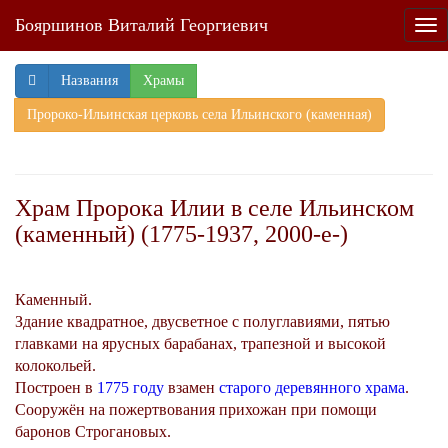
Бояршинов Виталий Георгиевич
Tog
nav
Названия
Храмы
Пророко-Ильинская церковь села Ильинского (каменная)
Храм Пророка Илии в селе Ильинском
(каменный) (1775-1937, 2000-е-)
Каменный.
Здание квадратное, двусветное с полуглавиями, пятью
главками на ярусных барабанах, трапезной и высокой
колокольей.
Построен в
1775 году
взамен
старого деревянного храма
.
Сооружён на пожертвования прихожан при помощи
баронов Строгановых.