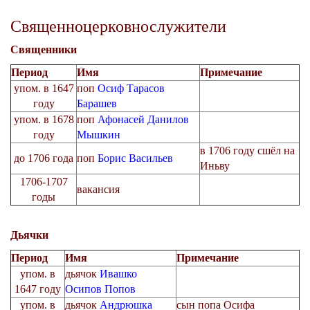
Священноцерковнослужители
Священники
Период
Имя
Примечание
упом. в 1647
поп
Осиф Тарасов
году
Барашев
упом. в 1678
поп
Афонасей Данилов
году
Мышкин
в 1706 году сшёл на
до 1706 года
поп
Борис Васильев
Иньву
1706-1707
вакансия
годы
Дьячки
Период
Имя
Примечание
упом. в
дьячок
Ивашко
1647 году
Осипов Попов
упом. в
дьячок
Андрюшка
сын попа Осифа