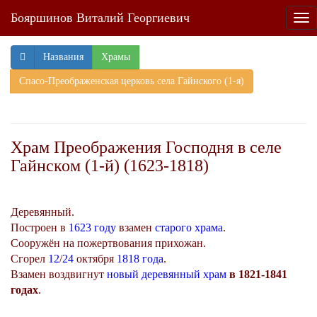
Бояршинов Виталий Георгиевич
Tog
nav
Названия
Храмы
Спасо-Преображенская церковь села Гайнского (1-я)
Храм Преображения Господня в селе
Гайнском (1-й) (1623-1818)
Деревянный.
Построен в
1623 году
взамен
старого храма
.
Сооружён на пожертвования прихожан.
Сгорел
12
/
24
октября
1818 года
.
Взамен воздвигнут
новый деревянный храм
в 1821-1841
годах
.