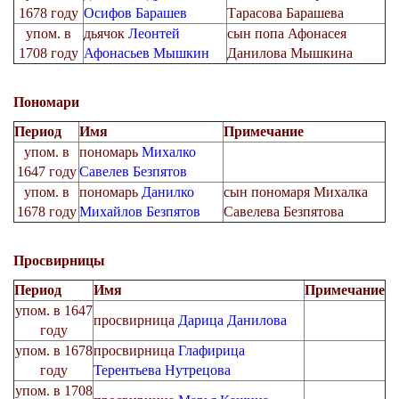
1678 году
Осифов Барашев
Тарасова Барашева
упом. в
дьячок
Леонтей
сын попа Афонасея
1708 году
Афонасьев Мышкин
Данилова Мышкина
Пономари
Период
Имя
Примечание
упом. в
пономарь
Михалко
1647 году
Савелев Безпятов
упом. в
пономарь
Данилко
сын пономаря Михалка
1678 году
Михайлов Безпятов
Савелева Безпятова
Просвирницы
Период
Имя
Примечание
упом. в 1647
просвирница
Дарица Данилова
году
упом. в 1678
просвирница
Глафирица
году
Терентьева Нутрецова
упом. в 1708