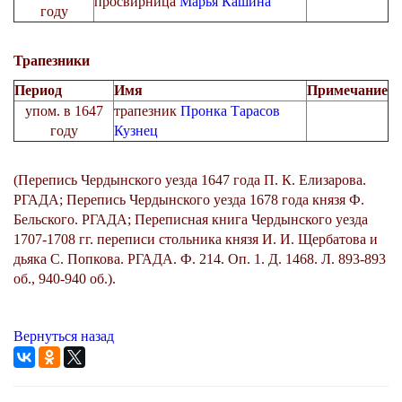
просвирница
Марья Кашина
году
Трапезники
Период
Имя
Примечание
упом. в 1647
трапезник
Пронка Тарасов
году
Кузнец
(Перепись Чердынского уезда 1647 года П. К. Елизарова.
РГАДА; Перепись Чердынского уезда 1678 года князя Ф.
Бельского. РГАДА; Переписная книга Чердынского уезда
1707-1708 гг. переписи стольника князя И. И. Щербатова и
дьяка С. Попкова. РГАДА. Ф. 214. Оп. 1. Д. 1468. Л. 893-893
об., 940-940 об.).
Вернуться назад