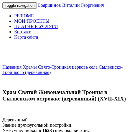
Бояршинов Виталий Георгиевич
Toggle navigation
РЕЗЮМЕ
МОИ ПРОЕКТЫ
ПЛАТНЫЕ УСЛУГИ
Контакт
Карта сайта
Названия
Храмы
Свято-Троицкая церковь села Сылвенско-
Троицкого (деревянная)
Храм Святой Живоначальной Троицы в
Сылвенском острожке (деревянный) (XVII-XIX)
Деревянный.
Здание прямоугольной постройки.
Уже существовал
в 1623 году
, был ветхий.