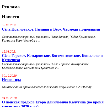
Реклама
Новости
30.06.2021
Сёла Крыловское, Гамицы и Верх-Чермода с деревнями
Составлен электронный указатель (база данных) "Сёла Крыловское,
Гамицы и Верх-Чермода с ...
12.01.2021
Сёла Горское, Комаровское, Богомягковское, Копылово и
Кузнечиха
Составлен электронный указатель "Сёла Горское, Комаровское,
Богомягковское, Копылово и Кузнечиха с ...
30.12.2020
Итоги года
Об индексации архивных генеалогических документов в 2020 году
04.05.2020
О поисках предков Егора Даниловича Калугина (во время
карантина 2020 года)