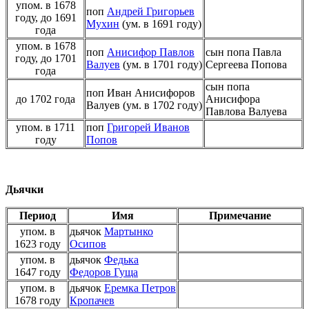
упом. в 1678
поп
Андрей Григорьев
году, до 1691
Мухин
(ум. в 1691 году)
года
упом. в 1678
поп
Анисифор Павлов
сын попа Павла
году, до 1701
Валуев
(ум. в 1701 году)
Сергеева Попова
года
сын попа
поп Иван Анисифоров
до 1702 года
Анисифора
Валуев (ум. в 1702 году)
Павлова Валуева
упом. в 1711
поп
Григорей Иванов
году
Попов
Дьячки
Период
Имя
Примечание
упом. в
дьячок
Мартынко
1623 году
Осипов
упом. в
дьячок
Федька
1647 году
Федоров Гуща
упом. в
дьячок
Еремка Петров
1678 году
Кропачев