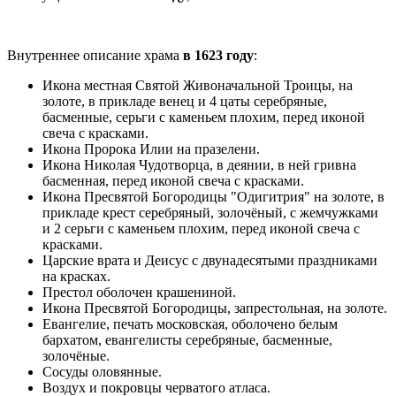
Внутреннее описание храма
в 1623 году
:
Икона местная Святой Живоначальной Троицы, на
золоте, в прикладе венец и 4 цаты серебряные,
басменные, серьги с каменьем плохим, перед иконой
свеча с красками.
Икона Пророка Илии на празелени.
Икона Николая Чудотворца, в деянии, в ней гривна
басменная, перед иконой свеча с красками.
Икона Пресвятой Богородицы "Одигитрия" на золоте, в
прикладе крест серебряный, золочёный, с жемчужками
и 2 серьги с каменьем плохим, перед иконой свеча с
красками.
Царские врата и Деисус с двунадесятыми праздниками
на красках.
Престол оболочен крашениной.
Икона Пресвятой Богородицы, запрестольная, на золоте.
Евангелие, печать московская, оболочено белым
бархатом, евангелисты серебряные, басменные,
золочёные.
Сосуды оловянные.
Воздух и покровцы черватого атласа.