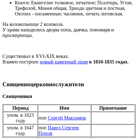
Книги: Евангелие толковое, печатное; Псалтирь, Устав,
Трефолой, Минея общая, Триоди цветная и постная,
Октоих - письменные; часовник, печать литовская.
На колокольнице 2 колокола.
У храма находились дворы попа, дьячка, пономаря и
просвирннцы.
Существовал в XVI-XIX веках.
Взамен построен
новый каменный храм
в 1810-1835 годах
.
Священноцерковнослужители
Священники
Период
Имя
Примечание
упом. в 1623
поп
Сергей Максимов
году
упом. в 1647
поп
Павел Сергеев
году
Попов