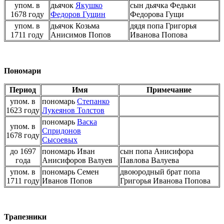
упом. в
дьячок
Якушко
сын дьячка Федьки
1678 году
Федоров Гущин
Федорова Гущи
упом. в
дьячок Козьма
дядя попа Григорья
1711 году
Анисимов Попов
Иванова Попова
Пономари
Период
Имя
Примечание
упом. в
пономарь
Степанко
1623 году
Лукеянов Толстов
пономарь
Васка
упом. в
Спридонов
1678 году
Сысоевых
до 1697
пономарь Иван
сын попа Анисифора
года
Анисифоров Валуев
Павлова Валуева
упом. в
пономарь Семен
двоюродный брат попа
1711 году
Иванов Попов
Григорья Иванова Попова
Трапезники