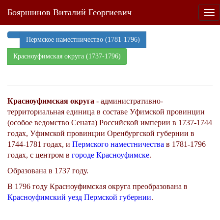
Бояршинов Виталий Георгиевич
Tog
nav
Пермское наместничество (1781-1796)
Красноуфимская округа (1737-1796)
Красноуфимская округа
- административно-
территориальная единица в составе Уфимской провинции
(особое ведомство Сената) Российской империи в 1737-1744
годах, Уфимской провинции Оренбургской губернии в
1744-1781 годах, и
Пермского наместничества
в 1781-1796
годах, с центром в
городе Красноуфимске
.
Образована в 1737 году.
В 1796 году Красноуфимская округа преобразована в
Красноуфимский уезд
Пермской губернии
.