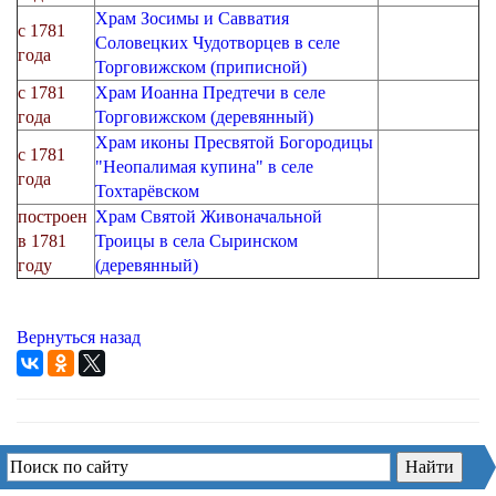
Храм Зосимы и Савватия
с 1781
Соловецких Чудотворцев в селе
года
Торговижском (приписной)
с 1781
Храм Иоанна Предтечи в селе
года
Торговижском (деревянный)
Храм иконы Пресвятой Богородицы
с 1781
"Неопалимая купина" в селе
года
Тохтарёвском
построен
Храм Святой Живоначальной
в 1781
Троицы в села Сыринском
году
(деревянный)
Вернуться назад