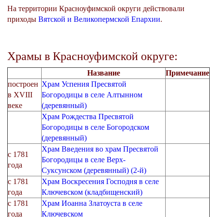
На территории Красноуфимской округи действовали
приходы
Вятской и Великопермской Епархии
.
Храмы в Красноуфимской округе:
Название
Примечание
построен
Храм Успения Пресвятой
в XVIII
Богородицы в селе Алтынном
веке
(деревянный)
Храм Рождества Пресвятой
Богородицы в селе Богородском
(деревянный)
Храм Введения во храм Пресвятой
с 1781
Богородицы в селе Верх-
года
Суксунском (деревянный) (2-й)
с 1781
Храм Воскресения Господня в селе
года
Ключевском (кладбищенский)
с 1781
Храм Иоанна Златоуста в селе
года
Ключевском