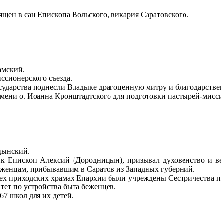
ящен в сан Епископа Вольского, викария Саратовского.
амский.
ссионерского съезда.
сударства поднесли Владыке драгоценную митру и благодарстве
имени о. Иоанна Кронштадтского для подготовки пастырей-мисс
цынский.
к Епископ Алексий (Дородницын), призывал духовенство и ве
еженцам, прибывавшим в Саратов из Западных губерний.
х приходских храмах Епархии были учреждены Сестричества по 
ет по устройства быта беженцев.
7 школ для их детей.