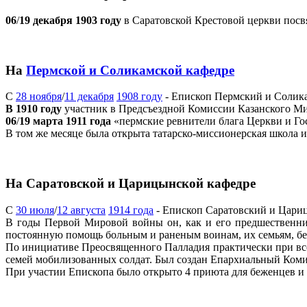
06
/
19 декабря 1903 году
в Саратовской Крестовой церкви посв
На
Пермской и Соликамской кафедре
С
28 ноября
/
11 декабря
1908 году
- Епископ Пермский и Солик
В 1910 году
участник в Предсъездной Комиссии Казанского Ми
06
/
19 марта 1911 года
«пермские ревнители блага Церкви и Го
В том же месяце была открыта татарско-миссионерская школа 
На Саратовской и Царицынской кафедре
С
30 июля
/
12 августа
1914 года
- Епископ Саратовский и Цари
В годы Первой Мировой войны он, как и его предшественни
постоянную помощь больным и раненым воинам, их семьям, б
По инициативе Преосвященного Палладия практически при все
семей мобилизованных солдат. Был создан Епархиальный Комит
При участии Епископа было открыто 4 приюта для беженцев и 6