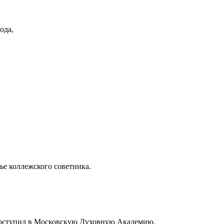
ода,
ье коллежского советника.
оступил в Московскую Духовную Академию.