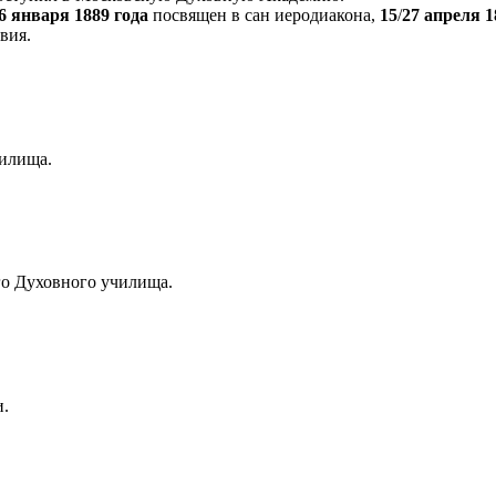
6 января 1889 года
посвящен в сан иеродиакона,
15
/
27 апреля 1
вия.
чилища.
го Духовного училища.
и.