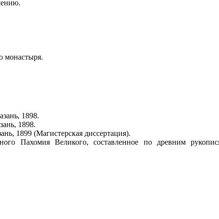
шению.
о монастыря.
зань, 1898.
ань, 1898.
нь, 1899 (Магистерская диссертация).
ного Пахомия Великого, составленное по древним рукопися