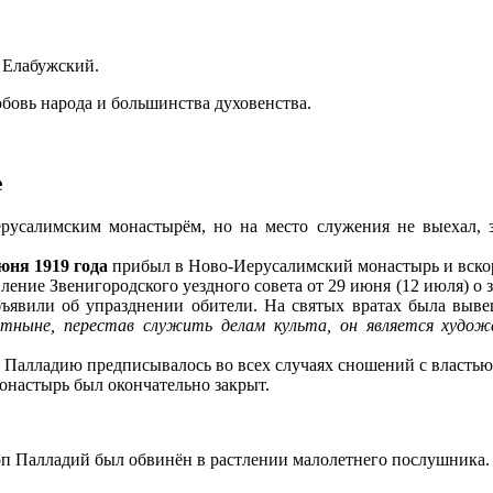
 Елабужский.
бовь народа и большинства духовенства.
е
усалимским монастырём, но на место служения не выехал, з
юня 1919 года
прибыл в Ново-Иерусалимский монастырь и вско
ление Звенигородского уездного совета от 29 июня (12 июля) о 
ъявили об упразднении обители. На святых вратах была выве
Отныне, перестав служить делам культа, он является худож
 Палладию предписывалось во всех случаях сношений с властью 
настырь был окончательно закрыт.
п Палладий был обвинён в растлении малолетнего послушника.