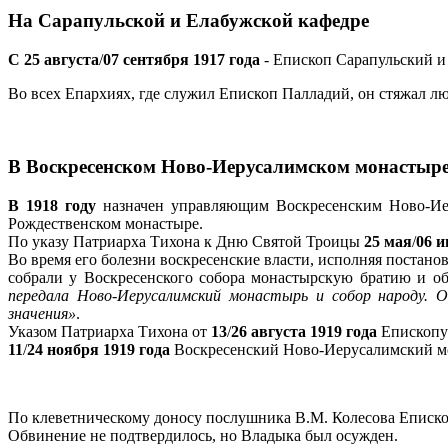
На Сарапульской и Елабужской кафедре
С 25 августа
/
07 сентября 1917 года
- Епископ Сарапульский и
Во всех Епархиях, где служил Епископ Палладий, он стяжал лю
В Воскресенском Ново-Иерусалимском монастыр
В 1918 году
назначен управляющим Воскресенским Ново-Иер
Рождественском монастыре.
По указу Патриарха Тихона к Дню Святой Троицы
25 мая
/
06 и
Во время его болезни воскресенские власти, исполняя постанов
собрали у Воскресенского собора монастырскую братию и об
передала Ново-Иерусалимский монастырь и собор народу. 
значения»
.
Указом Патриарха Тихона от
13
/
26 августа 1919 года
Епископу
11
/
24 ноября 1919 года
Воскресенский Ново-Иерусалимский мо
По клеветническому доносу послушника В.М. Колесова Еписко
Обвинение не подтвердилось, но Владыка был осужден.