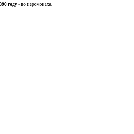
890 году -
во иеромонаха.