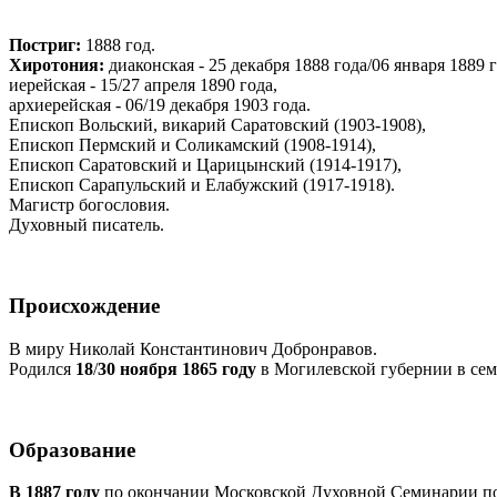
Постриг:
1888 год.
Хиротония:
диаконская - 25 декабря 1888 года/06 января 1889 г
иерейская - 15/27 апреля 1890 года,
архиерейская - 06/19 декабря 1903 года.
Епископ Вольский, викарий Саратовский (1903-1908),
Епископ Пермский и Соликамский (1908-1914),
Епископ Саратовский и Царицынский (1914-1917),
Епископ Сарапульский и Елабужский (1917-1918).
Магистр богословия.
Духовный писатель.
Происхождение
В миру Николай Константинович Добронравов.
Родился
18
/
30 ноября 1865 году
в Могилевской губернии в сем
Образование
В 1887 году
по окончании Московской Духовной Семинарии п