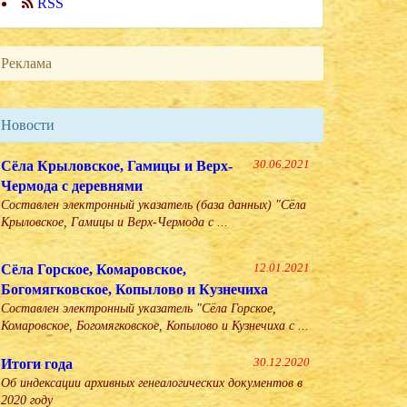
RSS
Реклама
Новости
Сёла Крыловское, Гамицы и Верх-
30.06.2021
Чермода с деревнями
Составлен электронный указатель (база данных) "Сёла
Крыловское, Гамицы и Верх-Чермода с ...
Сёла Горское, Комаровское,
12.01.2021
Богомягковское, Копылово и Кузнечиха
Составлен электронный указатель "Сёла Горское,
Комаровское, Богомягковское, Копылово и Кузнечиха с ...
Итоги года
30.12.2020
Об индексации архивных генеалогических документов в
2020 году