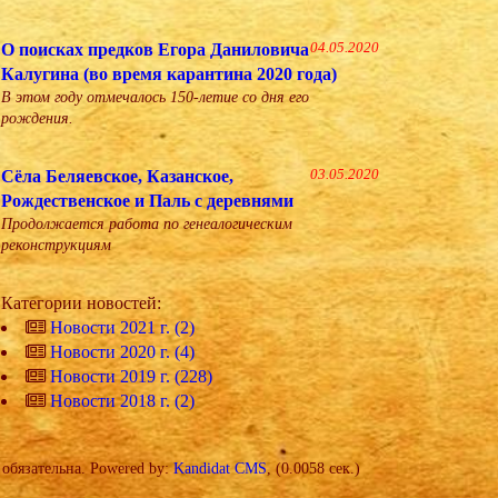
О поисках предков Егора Даниловича
04.05.2020
Калугина (во время карантина 2020 года)
В этом году отмечалось 150-летие со дня его
рождения.
Сёла Беляевское, Казанское,
03.05.2020
Рождественское и Паль с деревнями
Продолжается работа по генеалогическим
реконструкциям
Категории новостей:
Новости 2021 г. (2)
Новости 2020 г. (4)
Новости 2019 г. (228)
Новости 2018 г. (2)
обязательна. Powered by:
Kandidat CMS
, (0.0058 сек.)