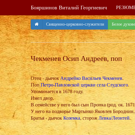
Бояршинов Виталий Георгиевич
РЕЗЮМ
Священно-церковно-служители
Белое духов
Чекменев Осип Андреев, поп
Отец - дьячок
Андрейко Васильев Чекменев
.
Поп
Петро-Павловской церкви села Слудского
.
Упоминается в 1678 году.
Имел двор.
В семействе у него был сын Пронка (род. ок. 1671
У него на подворье Мартынко Яковлев Бороднин,
Братья - дьячок
Коземка
, сторож
Левка/Леонтей
.