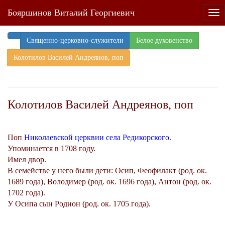
Бояршинов Виталий Георгиевич
Tog
nav
Священно-церковно-служители
Белое духовенство
Колотилов Василей Андреянов, поп
Колотилов Василей Андреянов, поп
Поп
Николаевской церквии села Редикорского
.
Упоминается в 1708 году.
Имел двор.
В семействе у него были дети: Осип, Феофилакт (род. ок.
1689 года), Володимер (род. ок. 1696 года), Антон (род. ок.
1702 года).
У Осипа сын Родион (род. ок. 1705 года).