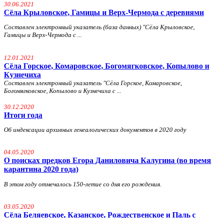
30.06.2021
Сёла Крыловское, Гамицы и Верх-Чермода с деревнями
Составлен электронный указатель (база данных) "Сёла Крыловское,
Гамицы и Верх-Чермода с ...
12.01.2021
Сёла Горское, Комаровское, Богомягковское, Копылово и
Кузнечиха
Составлен электронный указатель "Сёла Горское, Комаровское,
Богомягковское, Копылово и Кузнечиха с ...
30.12.2020
Итоги года
Об индексации архивных генеалогических документов в 2020 году
04.05.2020
О поисках предков Егора Даниловича Калугина (во время
карантина 2020 года)
В этом году отмечалось 150-летие со дня его рождения.
03.05.2020
Сёла Беляевское, Казанское, Рождественское и Паль с