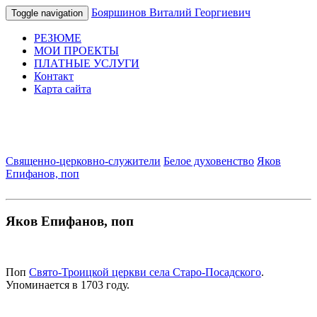
Бояршинов Виталий Георгиевич
Toggle navigation
РЕЗЮМЕ
МОИ ПРОЕКТЫ
ПЛАТНЫЕ УСЛУГИ
Контакт
Карта сайта
Священно-церковно-служители
Белое духовенство
Яков
Епифанов, поп
Яков Епифанов, поп
Поп
Свято-Троицкой церкви села Старо-Посадского
.
Упоминается в 1703 году.