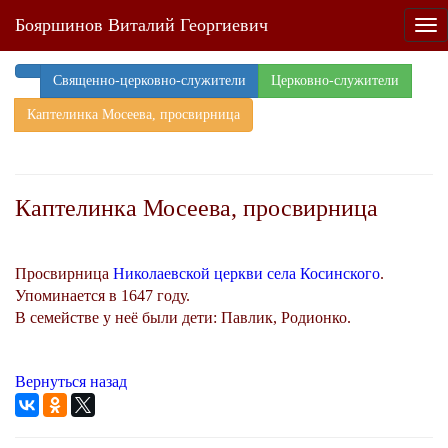
Бояршинов Виталий Георгиевич
Tog
nav
Священно-церковно-служители
Церковно-служители
Каптелинка Мосеева, просвирница
Каптелинка Мосеева, просвирница
Просвирница
Николаевской церкви села Косинского
.
Упоминается в 1647 году.
В семействе у неё были дети: Павлик, Родионко.
Вернуться назад