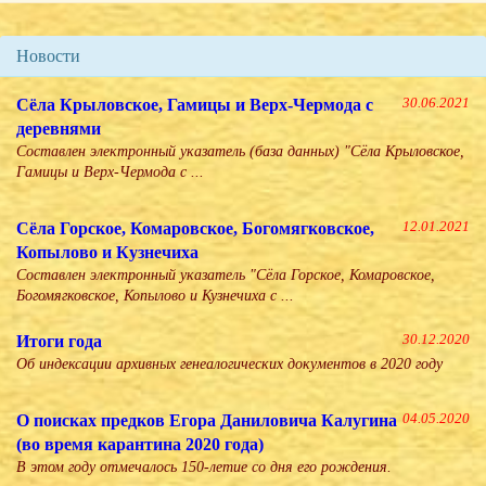
Новости
Сёла Крыловское, Гамицы и Верх-Чермода с
30.06.2021
деревнями
Составлен электронный указатель (база данных) "Сёла Крыловское,
Гамицы и Верх-Чермода с ...
Сёла Горское, Комаровское, Богомягковское,
12.01.2021
Копылово и Кузнечиха
Составлен электронный указатель "Сёла Горское, Комаровское,
Богомягковское, Копылово и Кузнечиха с ...
Итоги года
30.12.2020
Об индексации архивных генеалогических документов в 2020 году
О поисках предков Егора Даниловича Калугина
04.05.2020
(во время карантина 2020 года)
В этом году отмечалось 150-летие со дня его рождения.