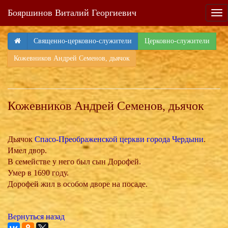
Бояршинов Виталий Георгиевич
Tog
nav
Священно-церковно-служители
Церковно-служители
Кожевников Андрей Семенов, дьячок
Кожевников Андрей Семенов, дьячок
Дьячок
Спасо-Преображенской церкви города Чердыни
.
Имел двор.
В семействе у него был сын Дорофей.
Умер в 1690 году.
Дорофей жил в особом дворе на посаде.
Вернуться назад