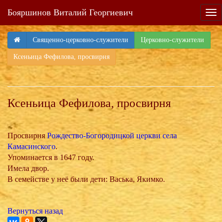
Бояршинов Виталий Георгиевич
Tog
nav
Священно-церковно-служители
Церковно-служители
Ксеньица Фефилова, просвирня
Ксеньица Фефилова, просвирня
Просвирня
Рождество-Богородицкой церкви села
Камасинского
.
Упоминается в 1647 году.
Имела двор.
В семействе у неё были дети: Васька, Якимко.
Вернуться назад