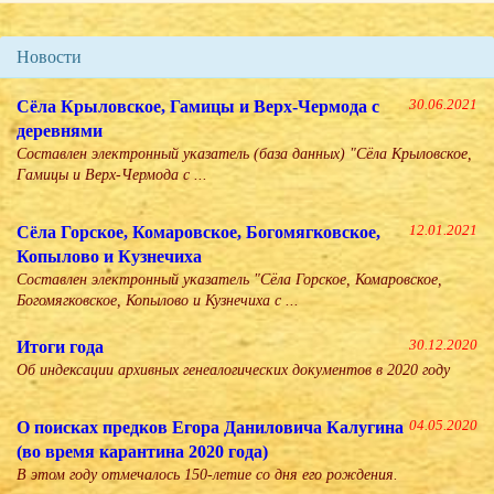
Новости
Сёла Крыловское, Гамицы и Верх-Чермода с
30.06.2021
деревнями
Составлен электронный указатель (база данных) "Сёла Крыловское,
Гамицы и Верх-Чермода с ...
Сёла Горское, Комаровское, Богомягковское,
12.01.2021
Копылово и Кузнечиха
Составлен электронный указатель "Сёла Горское, Комаровское,
Богомягковское, Копылово и Кузнечиха с ...
Итоги года
30.12.2020
Об индексации архивных генеалогических документов в 2020 году
О поисках предков Егора Даниловича Калугина
04.05.2020
(во время карантина 2020 года)
В этом году отмечалось 150-летие со дня его рождения.