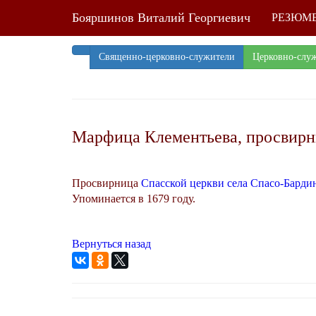
Бояршинов Виталий Георгиевич
РЕЗЮМ
Священно-церковно-служители
Церковно-слу
Марфица Клементьева, просвир
Просвирница
Спасской церкви села Спасо-Барди
Упоминается в 1679 году.
Вернуться назад