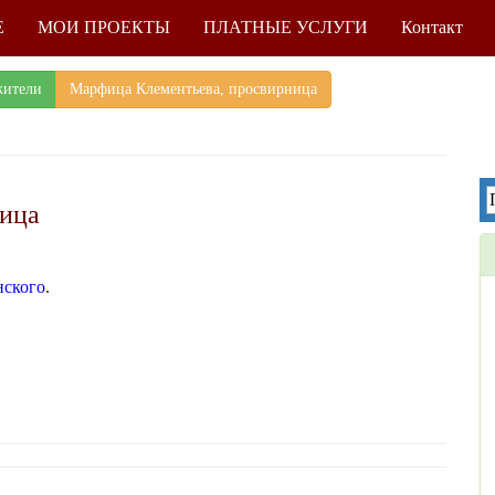
Е
МОИ ПРОЕКТЫ
ПЛАТНЫЕ УСЛУГИ
Контакт
жители
Марфица Клементьева, просвирница
ница
нского
.