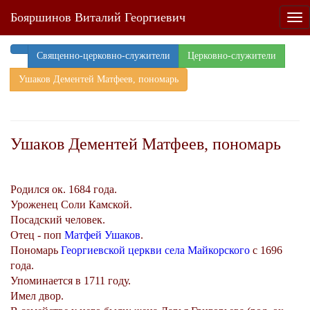
Бояршинов Виталий Георгиевич
Tog
nav
Священно-церковно-служители
Церковно-служители
Ушаков Дементей Матфеев, пономарь
Ушаков Дементей Матфеев, пономарь
Родился ок. 1684 года.
Уроженец Соли Камской.
Посадский человек.
Отец - поп
Матфей Ушаков
.
Пономарь
Георгиевской церкви села Майкорского
с 1696
года.
Упоминается в 1711 году.
Имел двор.