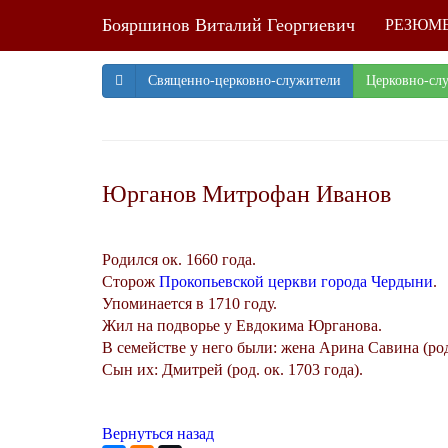
Бояршинов Виталий Георгиевич
РЕЗЮМ
Священно-церковно-служители
Церковно-сл
Юрганов Митрофан Иванов
Родился ок. 1660 года.
Сторож
Прокопьевской церкви города Чердыни
.
Упоминается в 1710 году.
Жил на подворье у Евдокима Юрганова.
В семействе у него были: жена Арина Савина (род.
Сын их: Дмитрей (род. ок. 1703 года).
Вернуться назад