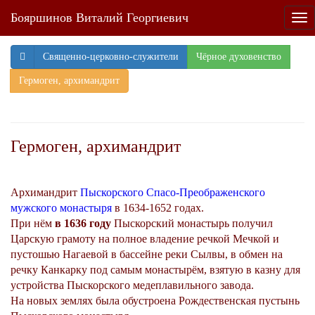
Бояршинов Виталий Георгиевич
Tog
nav
Священно-церковно-служители
Чёрное духовенство
Гермоген, архимандрит
Гермоген, архимандрит
Архимандрит
Пыскорского Спасо-Преображенского
мужского монастыря
в 1634-1652 годах.
При нём
в 1636 году
Пыскорский монастырь получил
Царскую грамоту на полное владение речкой Мечкой и
пустошью Нагаевой в бассейне реки Сылвы, в обмен на
речку Канкарку под самым монастырём, взятую в казну для
устройства Пыскорского медеплавильного завода.
На новых землях была обустроена Рождественская пустынь