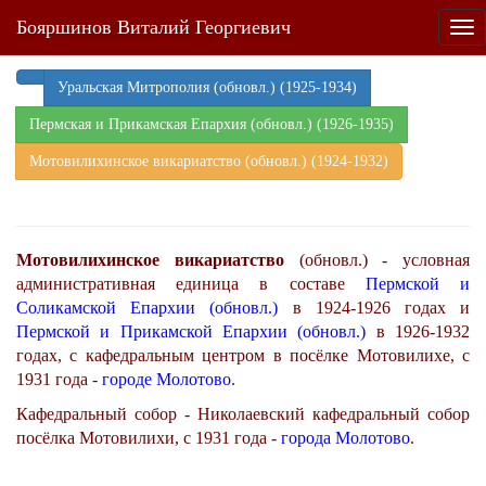
Бояршинов Виталий Георгиевич
Tog
nav
Уральская Митрополия (обновл.) (1925-1934)
Пермская и Прикамская Епархия (обновл.) (1926-1935)
Мотовилихинское викариатство (обновл.) (1924-1932)
Мотовилихинское викариатство
(обновл.) - условная
административная единица в составе
Пермской и
Соликамской Епархии (обновл.)
в 1924-1926 годах и
Пермской и Прикамской Епархии (обновл.)
в 1926-1932
годах, с кафедральным центром в посёлке Мотовилихе, с
1931 года -
городе Молотово
.
Кафедральный собор - Николаевский кафедральный собор
посёлка Мотовилихи, с 1931 года -
города Молотово
.