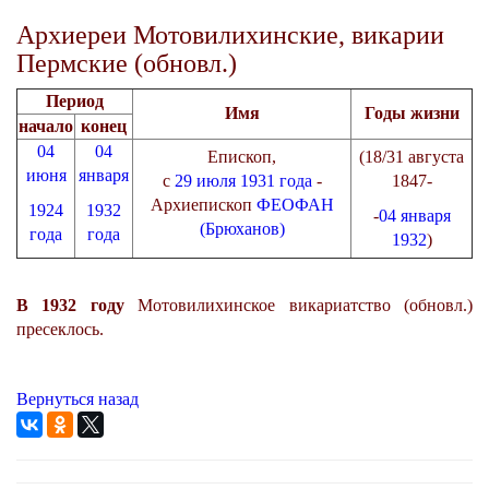
Архиереи Мотовилихинские, викарии
Пермские (обновл.)
Период
Имя
Годы жизни
начало
конец
04
04
Епископ,
(18/31 августа
июня
января
с
29 июля
1931 года
-
1847-
Архиепископ
ФЕОФАН
1924
1932
-
04 января
(Брюханов)
года
года
1932
)
В 1932 году
Мотовилихинское викариатство (обновл.)
пресеклось.
Вернуться назад