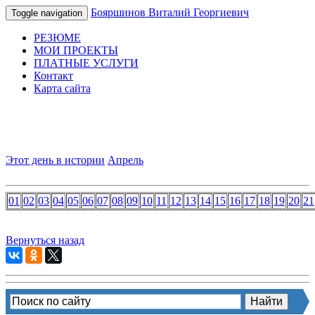
Бояршинов Виталий Георгиевич
Toggle navigation
РЕЗЮМЕ
МОИ ПРОЕКТЫ
ПЛАТНЫЕ УСЛУГИ
Контакт
Карта сайта
Этот день в истории
Апрель
01
02
03
04
05
06
07
08
09
10
11
12
13
14
15
16
17
18
19
20
21
Вернуться назад