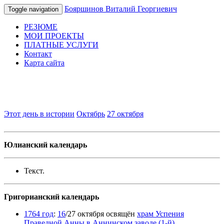
Бояршинов Виталий Георгиевич
Toggle navigation
РЕЗЮМЕ
МОИ ПРОЕКТЫ
ПЛАТНЫЕ УСЛУГИ
Контакт
Карта сайта
Этот день в истории
Октябрь
27 октября
Юлианский календарь
Текст.
Григорианский календарь
1764 год
:
16
/27 октября освящён
храм Успения
Праведной Анны в Аннинском заводе (1-й)
.