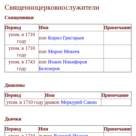
Священноцерковнослужители
Священники
Период
Имя
Примечание
упом. в 1710
поп
Кирил Григорьев
году
упом. в 1710
поп
Мирон Мокеев
году
упом. в 1743
поп
Иоанн Никифоров
году
Белозеров
Диаконы
Период
Имя
Примечание
упом. в 1710 году
диакон
Меркурий Савин
Дьячки
Период
Имя
Примечание
упом. в 1710
дьячок
Василей Иванов