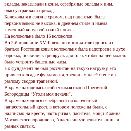
вклады, заказывали иконы, серебряные оклады к ним,
благоустраивали приход.
Колокольня в связи с храмом, над папертью, была
первоначально не высока, в древнем cтиле и имела
каменный конусообразный шпиль.
На колокольне было 16 колоколов.
Во 2-й половине XVIII века по инициативе одного из
братьев Ростовщиковых колокольня была надстроена в духе
барокко, появились три яруса, для того, чтобы на ней можно
было устроить башенные часы.
Но фундамент не был рассчитан на такую нагрузку, это
привело к осадке фундамента, трещинам на её стене и к
разлому сводов трапезной.
В храме находилась особо чтимая икона Пресвятой
Богородицы "Утоли моя печали".
В храме находился серебряный позолоченный
напрестольный крест, в котором положены были, с
надписью на кресте, часть ризы Спасителя, мощи Иоанна
Московского юродивого, Анастасии узорешительницы и
разных святых.