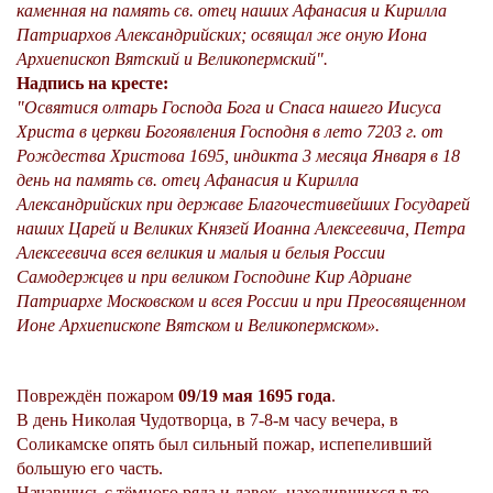
каменная на память св. отец наших Афанасия и Кирилла
Патриархов Александрийских; освящал же оную Иона
Архиепископ Вятский и Великопермский".
Надпись на кресте:
"Освятися олтарь Господа Бога и Спаса нашего Иисуса
Христа в церкви Богоявления Господня в лето 7203 г. от
Рождества Христова 1695, индикта 3 месяца Января в 18
день на память св. отец Афанасия и Кирилла
Александрийских при державе Благочестивейших Государей
наших Царей и Великих Князей Иоанна Алексеевича, Петра
Алексеевича всея великия и малыя и белыя России
Самодержцев и при великом Господине Кир Адриане
Патриархе Московском и всея России и при Преосвященном
Ионе Архиепископе Вятском и Великопермском».
Повреждён пожаром
09/19 мая 1695 года
.
В день Николая Чудотворца, в 7-8-м часу вечера, в
Соликамске опять был сильный пожар, испепеливший
большую его часть.
Начавшись с тёмного ряда и лавок, находившихся в то