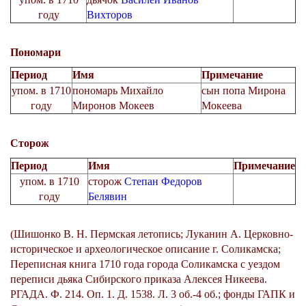
году
Вихторов
Пономари
Период
Имя
Примечание
упом. в 1710
пономарь Михайло
сын попа Мирона
году
Миронов Мокеев
Мокеева
Сторож
Период
Имя
Примечание
упом. в 1710
сторож
Степан Федоров
году
Белявин
(Шишонко В. Н. Пермская летопись; Луканин А. Церковно-
историческое и археологическое описание г. Соликамска;
Переписная книга 1710 года города Соликамска с уездом
переписи дьяка Сибирского приказа Алексея Никеева.
РГАДА. Ф. 214. Оп. 1. Д. 1538. Л. 3 об.-4 об.; фонды ГАПК и