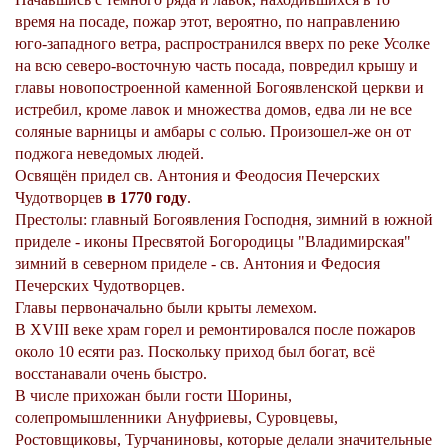
время на посаде, пожар этот, вероятно, по направлению
юго-западного ветра, распространился вверх по реке Усолке
на всю северо-восточную часть посада, повредил крышу и
главы новопостроенной каменной Богоявленской церкви и
истребил, кроме лавок и множества домов, едва ли не все
соляные варницы и амбары с солью. Произошел-же он от
поджога неведомых людей.
Освящён придел св. Антония и Феодосия Печерских
Чудотворцев
в 1770 году
.
Престолы: главный Богоявления Господня, зимний в южной
приделе - иконы Пресвятой Богородицы "Владимирская"
зимний в северном приделе - св. Антония и Федосия
Печерских Чудотворцев.
Главы первоначально были крыты лемехом.
В XVIII веке храм горел и ремонтировался после пожаров
около 10 есяти раз. Поскольку приход был богат, всё
восстанавали очень быстро.
В числе прихожан были гости Шорины,
солепромышленники Ануфриевы, Суровцевы,
Ростовщиковы, Турчаниновы, которые делали значительные