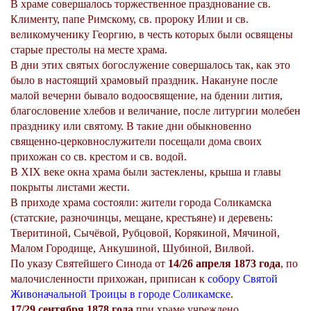
В храме совершалось торжественное празднование св.
Клименту, папе Римскому, св. пророку Илии и св.
великомученику Георгию, в честь которых были освящены
старые престолы на месте храма.
В дни этих святых богослужение совершалось так, как это
было в настоящий храмовый праздник. Накануне после
малой вечерни бывало водоосвящение, на бдении лития,
благословение хлебов и величание, после литургии молебен
празднику или святому. В такие дни обыкновенно
священно-церковнослужители посещали дома своих
прихожан со св. крестом и св. водой.
В XIX веке окна храма были застеклены, крыша и главы
покрыты листами жести.
В приходе храма состояли: жители города Соликамска
(статские, разночинцы, мещане, крестьяне) и деревень:
Тверитиной, Сычёвой, Рубцовой, Корякиной, Мячиной,
Малом Городище, Анкушиной, Шубиной, Вилвой.
По указу Святейшего Синода от
14/26 апреля 1873 года
, по
малочисленности прихожан, приписан к
собору Святой
Живоначальной Троицы в городе Соликамске
.
17/29 сентября 1878 года
при храме учреждено