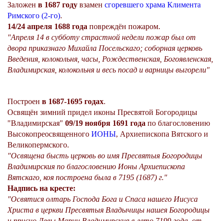
Заложен
в 1687 году
взамен
сгоревшего храма Климента
Римского (2-го)
.
14/24 апреля 1688 года
повреждён пожаром.
"Апреля 14 в субботу страстной недели пожар был от
двора приказнаго Михайла Посельскаго; соборная церковь
Введения, колокольня, часы, Рождественская, Богоявленская,
Владимирская, колокольня и весь посад и варницы выгорели"
Построен
в 1687-1695 годах
.
Освящён зимний придел иконы Пресвятой Богородицы
"Владимирская"
09/19 ноября 1691 года
по благословению
Высокопреосвященного
ИОНЫ
, Архиепископа Вятского и
Великопермского.
"Освящена бысть церковь во имя Пресвятыя Богородицы
Владимирския по благословению Ионы Архиепископа
Вятскаго, коя построена была в 7195 (1687) г."
Надпись на кресте:
"Освятися олтарь Господа Бога и Спаса нашего Иисуса
Христа в церкви Пресвятыя Владычицы нашея Богородицы
и присно Девы Марии Владимирския в лето 7199 года, от