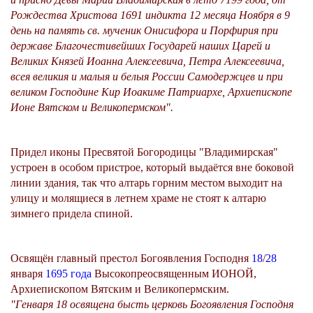
Рождества Христова 1691 индикта 12 месяца Ноября в 9
день на память св. мученик Онисифора и Порфирия при
державе Благочестивейших Государей наших Царей и
Великих Князей Иоанна Алексеевича, Петра Алексеевича,
всея великия и малыя и белыя России Самодержцев и при
великом Господине Кир Иоакиме Патриархе, Архиепископе
Ионе Вятском и Великопермском".
Придел иконы Пресвятой Богородицы "Владимирская"
устроен в особом пристрое, который выдаётся вне боковой
линии здания, так что алтарь горним местом выходит на
улицу и молящиеся в летнем храме не стоят к алтарю
зимнего придела спиной.
Освящён главный престол Богоявления Господня
18
/
28
января
1695 года
Высокопреосвященным ИОНОЙ,
Архиепископом Вятским и Великопермским.
"Генваря 18 освящена бысть церковь Богоявления Господня