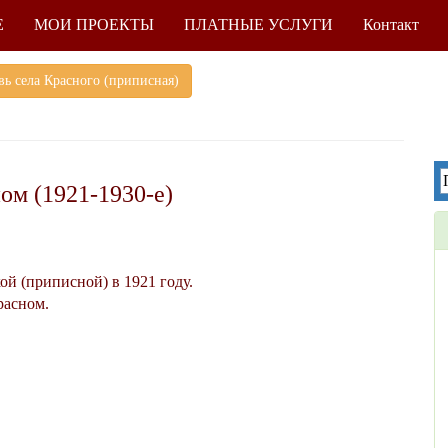
Е
МОИ ПРОЕКТЫ
ПЛАТНЫЕ УСЛУГИ
Контакт
ь села Красного (приписная)
ом (1921-1930-е)
ой (приписной) в 1921 году.
расном.