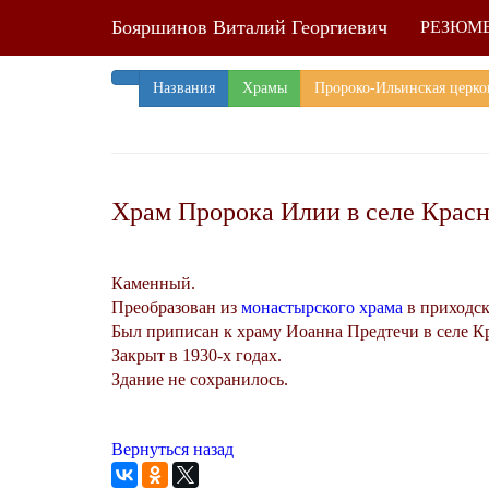
Бояршинов Виталий Георгиевич
РЕЗЮМ
Названия
Храмы
Пророко-Ильинская церков
Храм Пророка Илии в селе Красн
Каменный.
Преобразован из
монастырского храма
в приходск
Был приписан к храму Иоанна Предтечи в селе К
Закрыт в 1930-х годах.
Здание не сохранилось.
Вернуться назад